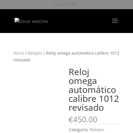
600737363
Inicio
/
Relojes
/ Reloj omega automático calibre 1012
revisado
Reloj
omega
automático
calibre 1012
revisado
€
450.00
Categoría:
Relojes