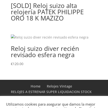
[SOLD] Reloj suizo alta
relojería PATEK PHILIPPE
ORO 18 K MAZIZO
Reloj suizo diver recién
revisado esfera negra
€
120.00
Home
Relojes Vintage
RELOJES A ESTRENAR SUPER LIQUIDACION STOCK
DE RELOJERIA
Tienda de correas y armis a estrenar
Utilizamos cookies para asegurar que damos la mejor