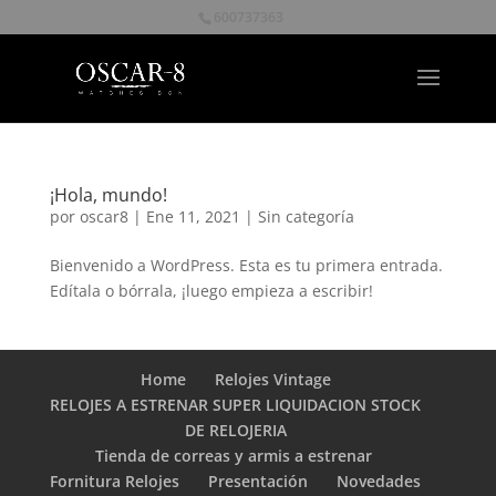
600737363
¡Hola, mundo!
por
oscar8
|
Ene 11, 2021
|
Sin categoría
Bienvenido a WordPress. Esta es tu primera entrada.
Edítala o bórrala, ¡luego empieza a escribir!
Home
Relojes Vintage
RELOJES A ESTRENAR SUPER LIQUIDACION STOCK
DE RELOJERIA
Tienda de correas y armis a estrenar
Fornitura Relojes
Presentación
Novedades