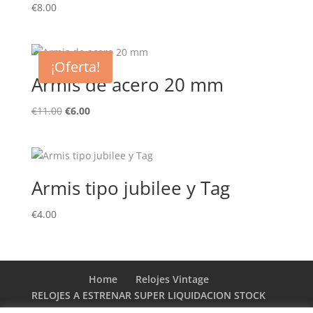
€
8.00
¡Oferta!
Armis de acero 20 mm
El
El
€
11.00
€
6.00
precio
precio
original
actual
era:
es:
€11.00.
€6.00.
Armis tipo jubilee y Tag
€
4.00
Home
Relojes Vintage
RELOJES A ESTRENAR SUPER LIQUIDACION STOCK
DE RELOJERIA