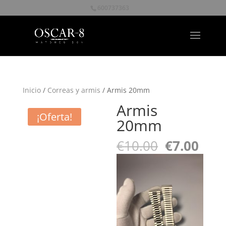
600737363
Inicio
/
Correas y armis
/ Armis 20mm
Armis
¡Oferta!
20mm
El
El
€
10.00
€
7.00
precio
prec
original
actu
era:
es:
€10.00.
€7.0