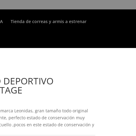
IA
Tienda de correas y armis a estrenar
 DEPORTIVO
NTAGE
 marca Leonidas, gran tamaño todo original
nte, perfecto estado de conservación muy
cuello ,pocos en este estado de conservación y