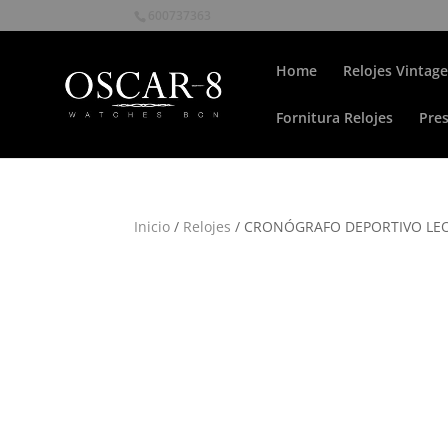
600737363
Home
Relojes Vintage
Fornitura Relojes
Pre
Inicio
/
Relojes
/ CRONÓGRAFO DEPORTIVO LE