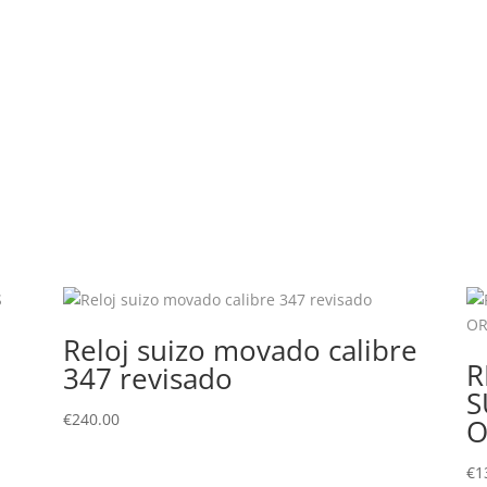
Reloj suizo movado calibre
R
347 revisado
S
€
240.00
O
€
1