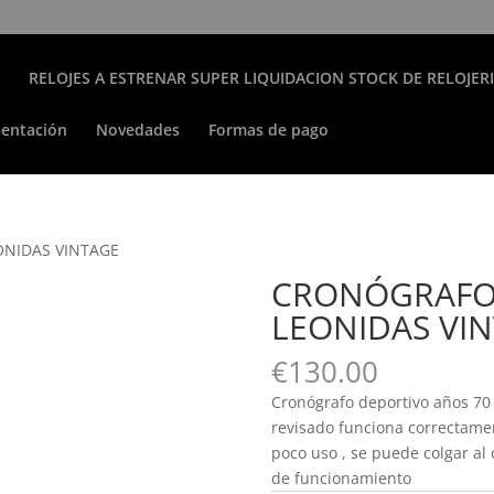
RELOJES A ESTRENAR SUPER LIQUIDACION STOCK DE RELOJER
sentación
Novedades
Formas de pago
ONIDAS VINTAGE
CRONÓGRAFO
LEONIDAS VI
€
130.00
Cronógrafo deportivo años 70
revisado funciona correctame
poco uso , se puede colgar al 
de funcionamiento