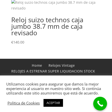
Reloj suizo technos caja
jumbo 38.7 mm de caja
revisado
€
140.00
Home
Relojes Vintage
RELOJES A ESTRENAR SUPER LIQUIDACION STOCK
DE RELOJERIA
Tienda de correas y armis a estrenar
Utilizamos cookies para asegurar que damos la mejor
experiencia al usuario en nuestro sitio web. Si continúa
Fornitura Relojes
Presentación
Novedades
utilizando este sitio asumiremos que está de acuerdo.
Formas de pago
Política de Cookies
ACEPTAR