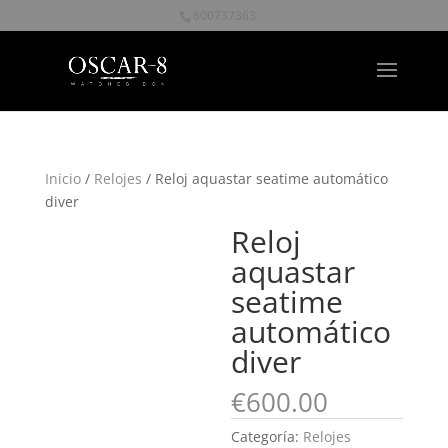
600737363
Inicio
/
Relojes
/ Reloj aquastar seatime automático
diver
Reloj
aquastar
seatime
automático
diver
€
600.00
Categoría:
Relojes